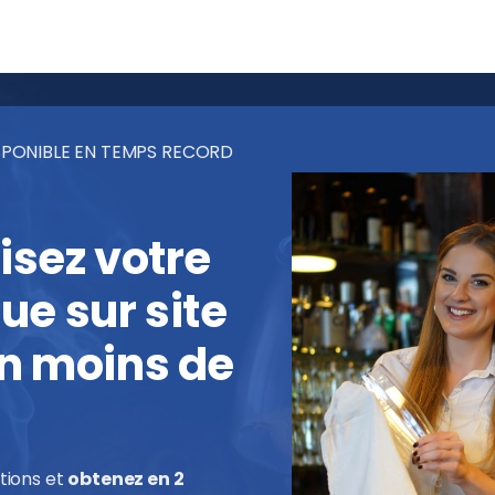
PONIBLE EN TEMPS RECORD
isez votre
e sur site
en moins de
tions et
obtenez en 2