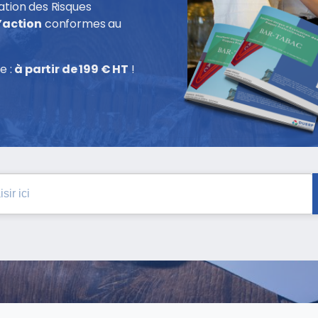
tion des Risques
’action
conformes au
e :
à partir de 199 € HT
!