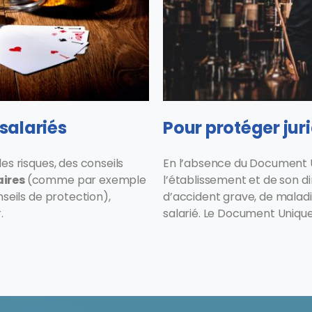
salariés
Pour protéger jur
es risques, des conseils
En l’absence du Document U
aires
(comme par exemple
l’établissement et de son d
nseils de protection),
d’accident grave, de maladi
.
salarié. Le Document Unique