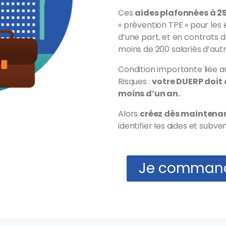
Ces
aides plafonnées à 2
«
prévention TPE
» pour les
d’une part, et en contrats 
moins de 200 salariés d’autr
Condition importante liée 
Risques :
votre DUERP doit a
moins d’un an.
Alors
créez dès maintena
identifier les aides et subve
Je comman