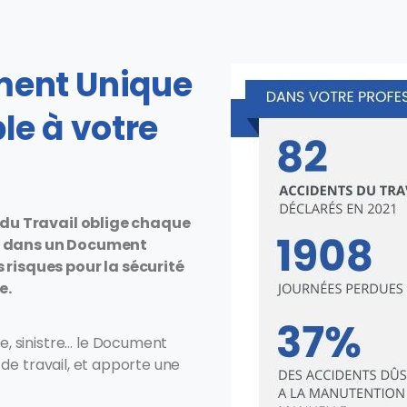
ment Unique
le à votre
e du Travail oblige chaque
ur dans un Document
 risques pour la sécurité
e.
le, sinistre… le Document
u de travail, et apporte une